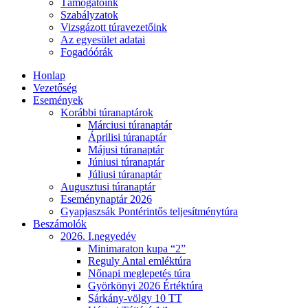
Támogatóink
Szabályzatok
Vizsgázott túravezetőink
Az egyesület adatai
Fogadóórák
Honlap
Vezetőség
Események
Korábbi túranaptárok
Márciusi túranaptár
Áprilisi túranaptár
Májusi túranaptár
Júniusi túranaptár
Júliusi túranaptár
Augusztusi túranaptár
Eseménynaptár 2026
Gyapjaszsák Pontérintős teljesítménytúra
Beszámolók
2026. I.negyedév
Minimaraton kupa “2”
Reguly Antal emléktúra
Nőnapi meglepetés túra
Györkönyi 2026 Értéktúra
Sárkány-völgy 10 TT