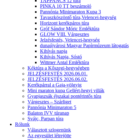
TAPPANCS 12 túra
PINKA 10 TT beszámoló
Pannónia Minimaraton Kupa 3
Tavaszköszöntő túra,Velencei-hegység
Horizont kerékpáros túra
Gróf Sándor Móric Emléktúra
GLOW VIII. Várgesztes
Jelzésfestés, Velencei-hegység
dunaújvárosi Magyar Papírmúzeum látogatás
Kihívás napja
Kihívás Napja, Sóstó
Wittmer Antal Emléktúra
Kéktúra a Kőszegi-hegységben
JELZÉSFESTÉS 2026.06.01.
JELZÉSFESTÉS 2026.06.02.
Kerékpárral a Gaja-völgyig
Mini maraton kupa Gellért-hegyi villák
Gyapjaszsák éjszakai pontérintős túra
Várgesztes – Szárliget
Pannónia Minimaraton 5
Balaton IVV túranap
Svájc, Parpan túra
Rólunk
Választott szlogenünk
Az egyesület létrejötte