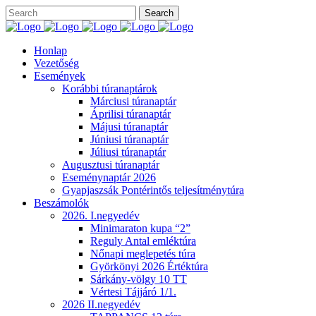
Honlap
Vezetőség
Események
Korábbi túranaptárok
Márciusi túranaptár
Áprilisi túranaptár
Májusi túranaptár
Júniusi túranaptár
Júliusi túranaptár
Augusztusi túranaptár
Eseménynaptár 2026
Gyapjaszsák Pontérintős teljesítménytúra
Beszámolók
2026. I.negyedév
Minimaraton kupa “2”
Reguly Antal emléktúra
Nőnapi meglepetés túra
Györkönyi 2026 Értéktúra
Sárkány-völgy 10 TT
Vértesi Tájjáró 1/1.
2026 II.negyedév