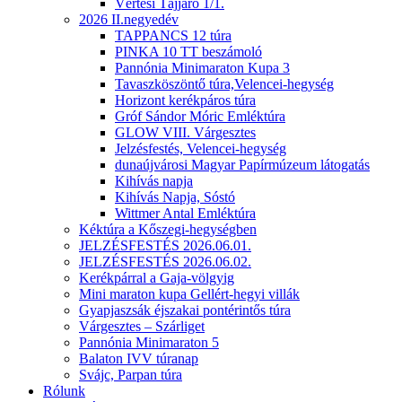
Vértesi Tájjáró 1/1.
2026 II.negyedév
TAPPANCS 12 túra
PINKA 10 TT beszámoló
Pannónia Minimaraton Kupa 3
Tavaszköszöntő túra,Velencei-hegység
Horizont kerékpáros túra
Gróf Sándor Móric Emléktúra
GLOW VIII. Várgesztes
Jelzésfestés, Velencei-hegység
dunaújvárosi Magyar Papírmúzeum látogatás
Kihívás napja
Kihívás Napja, Sóstó
Wittmer Antal Emléktúra
Kéktúra a Kőszegi-hegységben
JELZÉSFESTÉS 2026.06.01.
JELZÉSFESTÉS 2026.06.02.
Kerékpárral a Gaja-völgyig
Mini maraton kupa Gellért-hegyi villák
Gyapjaszsák éjszakai pontérintős túra
Várgesztes – Szárliget
Pannónia Minimaraton 5
Balaton IVV túranap
Svájc, Parpan túra
Rólunk