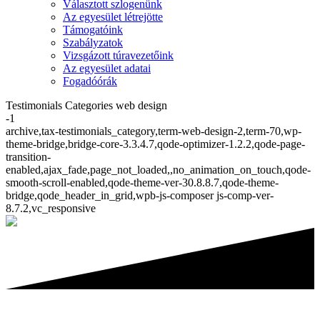
Választott szlogenünk
Az egyesület létrejötte
Támogatóink
Szabályzatok
Vizsgázott túravezetőink
Az egyesület adatai
Fogadóórák
Testimonials Categories web design
-1
archive,tax-testimonials_category,term-web-design-2,term-70,wp-
theme-bridge,bridge-core-3.3.4.7,qode-optimizer-1.2.2,qode-page-
transition-
enabled,ajax_fade,page_not_loaded,,no_animation_on_touch,qode-
smooth-scroll-enabled,qode-theme-ver-30.8.8.7,qode-theme-
bridge,qode_header_in_grid,wpb-js-composer js-comp-ver-
8.7.2,vc_responsive