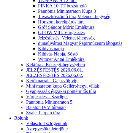
TAPPANCS 12 túra
PINKA 10 TT beszámoló
Pannónia Minimaraton Kupa 3
Tavaszköszöntő túra,Velencei-hegység
Horizont kerékpáros túra
Gróf Sándor Móric Emléktúra
GLOW VIII. Várgesztes
Jelzésfestés, Velencei-hegység
dunaújvárosi Magyar Papírmúzeum látogatás
Kihívás napja
Kihívás Napja, Sóstó
Wittmer Antal Emléktúra
Kéktúra a Kőszegi-hegységben
JELZÉSFESTÉS 2026.06.01.
JELZÉSFESTÉS 2026.06.02.
Kerékpárral a Gaja-völgyig
Mini maraton kupa Gellért-hegyi villák
Gyapjaszsák éjszakai pontérintős túra
Várgesztes – Szárliget
Pannónia Minimaraton 5
Balaton IVV túranap
Svájc, Parpan túra
Rólunk
Választott szlogenünk
Az egyesület létrejötte