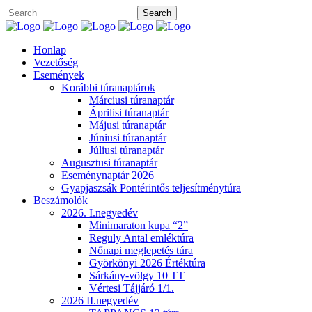
Honlap
Vezetőség
Események
Korábbi túranaptárok
Márciusi túranaptár
Áprilisi túranaptár
Májusi túranaptár
Júniusi túranaptár
Júliusi túranaptár
Augusztusi túranaptár
Eseménynaptár 2026
Gyapjaszsák Pontérintős teljesítménytúra
Beszámolók
2026. I.negyedév
Minimaraton kupa “2”
Reguly Antal emléktúra
Nőnapi meglepetés túra
Györkönyi 2026 Értéktúra
Sárkány-völgy 10 TT
Vértesi Tájjáró 1/1.
2026 II.negyedév