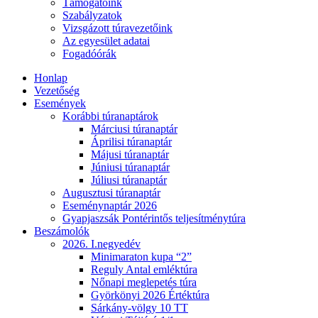
Támogatóink
Szabályzatok
Vizsgázott túravezetőink
Az egyesület adatai
Fogadóórák
Honlap
Vezetőség
Események
Korábbi túranaptárok
Márciusi túranaptár
Áprilisi túranaptár
Májusi túranaptár
Júniusi túranaptár
Júliusi túranaptár
Augusztusi túranaptár
Eseménynaptár 2026
Gyapjaszsák Pontérintős teljesítménytúra
Beszámolók
2026. I.negyedév
Minimaraton kupa “2”
Reguly Antal emléktúra
Nőnapi meglepetés túra
Györkönyi 2026 Értéktúra
Sárkány-völgy 10 TT