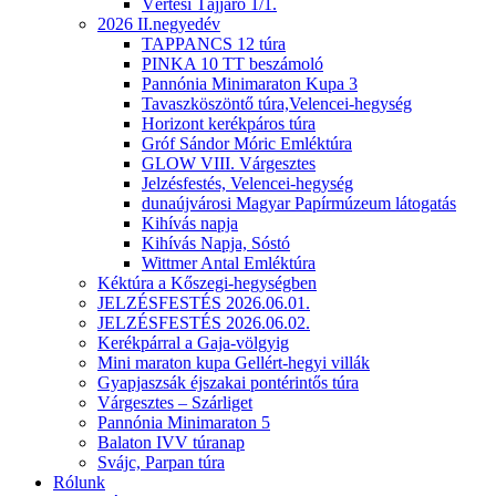
Vértesi Tájjáró 1/1.
2026 II.negyedév
TAPPANCS 12 túra
PINKA 10 TT beszámoló
Pannónia Minimaraton Kupa 3
Tavaszköszöntő túra,Velencei-hegység
Horizont kerékpáros túra
Gróf Sándor Móric Emléktúra
GLOW VIII. Várgesztes
Jelzésfestés, Velencei-hegység
dunaújvárosi Magyar Papírmúzeum látogatás
Kihívás napja
Kihívás Napja, Sóstó
Wittmer Antal Emléktúra
Kéktúra a Kőszegi-hegységben
JELZÉSFESTÉS 2026.06.01.
JELZÉSFESTÉS 2026.06.02.
Kerékpárral a Gaja-völgyig
Mini maraton kupa Gellért-hegyi villák
Gyapjaszsák éjszakai pontérintős túra
Várgesztes – Szárliget
Pannónia Minimaraton 5
Balaton IVV túranap
Svájc, Parpan túra
Rólunk