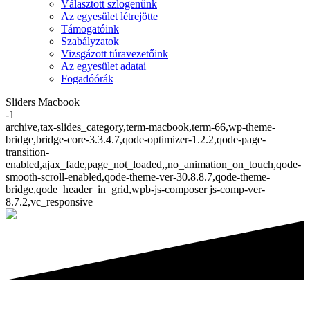
Választott szlogenünk
Az egyesület létrejötte
Támogatóink
Szabályzatok
Vizsgázott túravezetőink
Az egyesület adatai
Fogadóórák
Sliders Macbook
-1
archive,tax-slides_category,term-macbook,term-66,wp-theme-
bridge,bridge-core-3.3.4.7,qode-optimizer-1.2.2,qode-page-
transition-
enabled,ajax_fade,page_not_loaded,,no_animation_on_touch,qode-
smooth-scroll-enabled,qode-theme-ver-30.8.8.7,qode-theme-
bridge,qode_header_in_grid,wpb-js-composer js-comp-ver-
8.7.2,vc_responsive