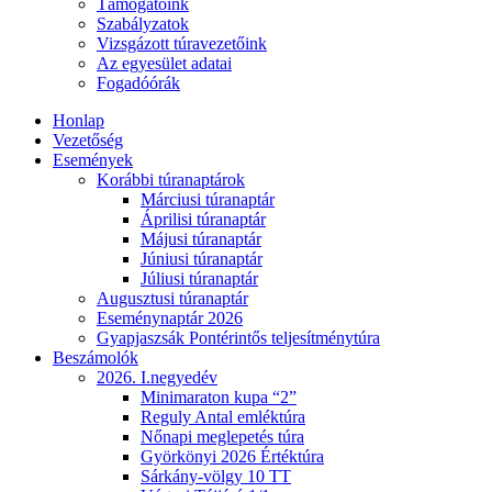
Támogatóink
Szabályzatok
Vizsgázott túravezetőink
Az egyesület adatai
Fogadóórák
Honlap
Vezetőség
Események
Korábbi túranaptárok
Márciusi túranaptár
Áprilisi túranaptár
Májusi túranaptár
Júniusi túranaptár
Júliusi túranaptár
Augusztusi túranaptár
Eseménynaptár 2026
Gyapjaszsák Pontérintős teljesítménytúra
Beszámolók
2026. I.negyedév
Minimaraton kupa “2”
Reguly Antal emléktúra
Nőnapi meglepetés túra
Györkönyi 2026 Értéktúra
Sárkány-völgy 10 TT