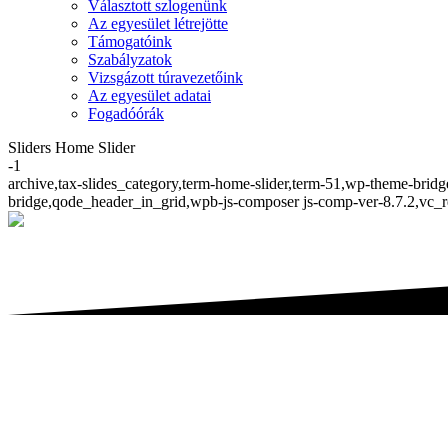
Választott szlogenünk
Az egyesület létrejötte
Támogatóink
Szabályzatok
Vizsgázott túravezetőink
Az egyesület adatai
Fogadóórák
Sliders Home Slider
-1
archive,tax-slides_category,term-home-slider,term-51,wp-theme-bridg
bridge,qode_header_in_grid,wpb-js-composer js-comp-ver-8.7.2,vc_