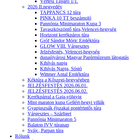
Vértesi Tájjáró 1/1.
2026 II.negyedév
TAPPANCS 12 túra
PINKA 10 TT beszámoló
Pannónia Minimaraton Kupa 3
Tavaszköszöntő túra,Velencei-hegység
Horizont kerékpáros túra
Gróf Sándor Móric Emléktúra
GLOW VIII. Várgesztes
Jelzésfestés, Velencei-hegység
dunaújvárosi Magyar Papírmúzeum látogatás
Kihívás napja
Kihívás Napja, Sóstó
Wittmer Antal Emléktúra
Kéktúra a Kőszegi-hegységben
JELZÉSFESTÉS 2026.06.01.
JELZÉSFESTÉS 2026.06.02.
Kerékpárral a Gaja-völgyig
Mini maraton kupa Gellért-hegyi villák
Gyapjaszsák éjszakai pontérintős túra
Várgesztes – Szárliget
Pannónia Minimaraton 5
Balaton IVV túranap
Svájc, Parpan túra
Rólunk