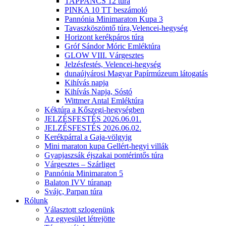
TAPPANCS 12 túra
PINKA 10 TT beszámoló
Pannónia Minimaraton Kupa 3
Tavaszköszöntő túra,Velencei-hegység
Horizont kerékpáros túra
Gróf Sándor Móric Emléktúra
GLOW VIII. Várgesztes
Jelzésfestés, Velencei-hegység
dunaújvárosi Magyar Papírmúzeum látogatás
Kihívás napja
Kihívás Napja, Sóstó
Wittmer Antal Emléktúra
Kéktúra a Kőszegi-hegységben
JELZÉSFESTÉS 2026.06.01.
JELZÉSFESTÉS 2026.06.02.
Kerékpárral a Gaja-völgyig
Mini maraton kupa Gellért-hegyi villák
Gyapjaszsák éjszakai pontérintős túra
Várgesztes – Szárliget
Pannónia Minimaraton 5
Balaton IVV túranap
Svájc, Parpan túra
Rólunk
Választott szlogenünk
Az egyesület létrejötte