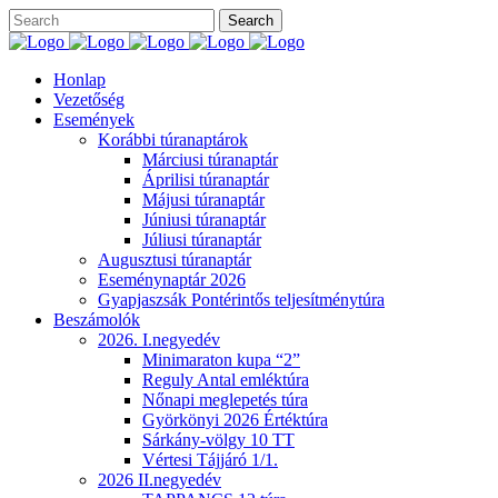
Honlap
Vezetőség
Események
Korábbi túranaptárok
Márciusi túranaptár
Áprilisi túranaptár
Májusi túranaptár
Júniusi túranaptár
Júliusi túranaptár
Augusztusi túranaptár
Eseménynaptár 2026
Gyapjaszsák Pontérintős teljesítménytúra
Beszámolók
2026. I.negyedév
Minimaraton kupa “2”
Reguly Antal emléktúra
Nőnapi meglepetés túra
Györkönyi 2026 Értéktúra
Sárkány-völgy 10 TT
Vértesi Tájjáró 1/1.
2026 II.negyedév