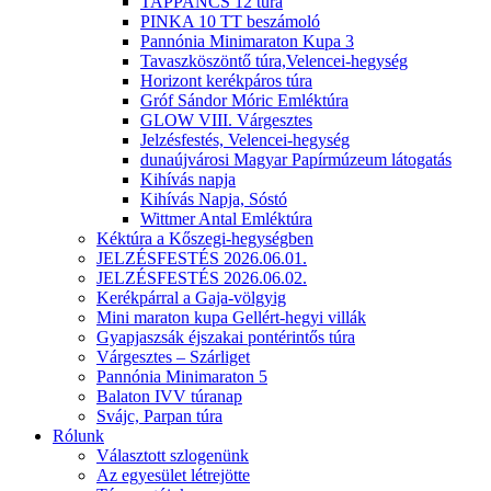
TAPPANCS 12 túra
PINKA 10 TT beszámoló
Pannónia Minimaraton Kupa 3
Tavaszköszöntő túra,Velencei-hegység
Horizont kerékpáros túra
Gróf Sándor Móric Emléktúra
GLOW VIII. Várgesztes
Jelzésfestés, Velencei-hegység
dunaújvárosi Magyar Papírmúzeum látogatás
Kihívás napja
Kihívás Napja, Sóstó
Wittmer Antal Emléktúra
Kéktúra a Kőszegi-hegységben
JELZÉSFESTÉS 2026.06.01.
JELZÉSFESTÉS 2026.06.02.
Kerékpárral a Gaja-völgyig
Mini maraton kupa Gellért-hegyi villák
Gyapjaszsák éjszakai pontérintős túra
Várgesztes – Szárliget
Pannónia Minimaraton 5
Balaton IVV túranap
Svájc, Parpan túra
Rólunk
Választott szlogenünk
Az egyesület létrejötte