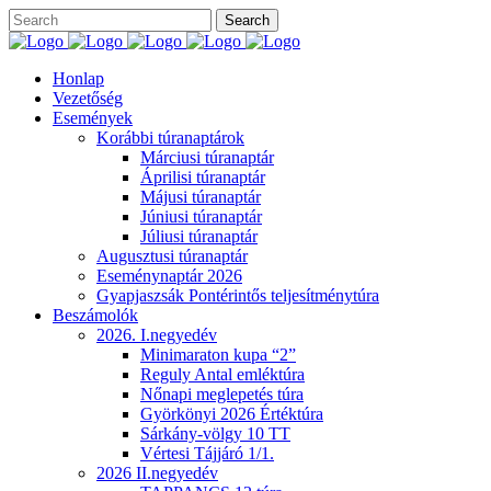
Honlap
Vezetőség
Események
Korábbi túranaptárok
Márciusi túranaptár
Áprilisi túranaptár
Májusi túranaptár
Júniusi túranaptár
Júliusi túranaptár
Augusztusi túranaptár
Eseménynaptár 2026
Gyapjaszsák Pontérintős teljesítménytúra
Beszámolók
2026. I.negyedév
Minimaraton kupa “2”
Reguly Antal emléktúra
Nőnapi meglepetés túra
Györkönyi 2026 Értéktúra
Sárkány-völgy 10 TT
Vértesi Tájjáró 1/1.
2026 II.negyedév