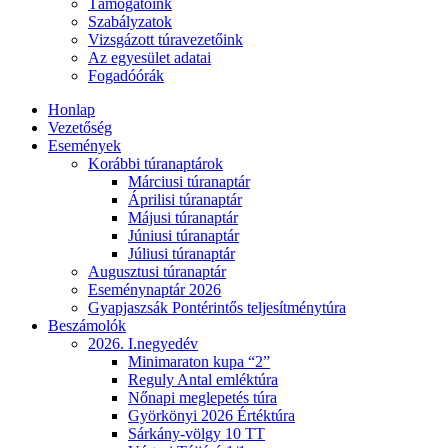
Támogatóink
Szabályzatok
Vizsgázott túravezetőink
Az egyesület adatai
Fogadóórák
Honlap
Vezetőség
Események
Korábbi túranaptárok
Márciusi túranaptár
Áprilisi túranaptár
Májusi túranaptár
Júniusi túranaptár
Júliusi túranaptár
Augusztusi túranaptár
Eseménynaptár 2026
Gyapjaszsák Pontérintős teljesítménytúra
Beszámolók
2026. I.negyedév
Minimaraton kupa “2”
Reguly Antal emléktúra
Nőnapi meglepetés túra
Györkönyi 2026 Értéktúra
Sárkány-völgy 10 TT