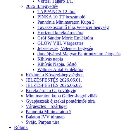
Vértesi Tájjáró 1/1.
2026 II.negyedév
TAPPANCS 12 túra
PINKA 10 TT beszámoló
Pannónia Minimaraton Kupa 3
Tavaszköszöntő túra,Velencei-hegység
Horizont kerékpáros túra
Gróf Sándor Móric Emléktúra
GLOW VIII. Várgesztes
Jelzésfestés, Velencei-hegység
dunaújvárosi Magyar Papírmúzeum látogatás
Kihívás napja
Kihívás Napja, Sóstó
Wittmer Antal Emléktúra
Kéktúra a Kőszegi-hegységben
JELZÉSFESTÉS 2026.06.01.
JELZÉSFESTÉS 2026.06.02.
Kerékpárral a Gaja-völgyig
Mini maraton kupa Gellért-hegyi villák
Gyapjaszsák éjszakai pontérintős túra
Várgesztes – Szárliget
Pannónia Minimaraton 5
Balaton IVV túranap
Svájc, Parpan túra
Rólunk