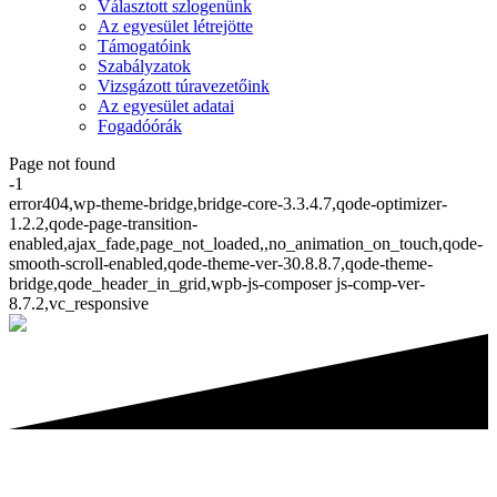
Választott szlogenünk
Az egyesület létrejötte
Támogatóink
Szabályzatok
Vizsgázott túravezetőink
Az egyesület adatai
Fogadóórák
Page not found
-1
error404,wp-theme-bridge,bridge-core-3.3.4.7,qode-optimizer-
1.2.2,qode-page-transition-
enabled,ajax_fade,page_not_loaded,,no_animation_on_touch,qode-
smooth-scroll-enabled,qode-theme-ver-30.8.8.7,qode-theme-
bridge,qode_header_in_grid,wpb-js-composer js-comp-ver-
8.7.2,vc_responsive