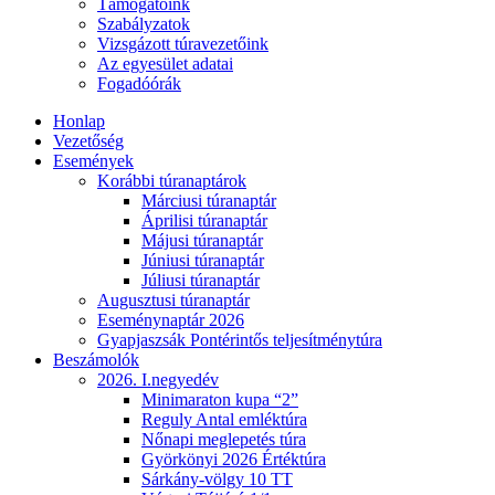
Támogatóink
Szabályzatok
Vizsgázott túravezetőink
Az egyesület adatai
Fogadóórák
Honlap
Vezetőség
Események
Korábbi túranaptárok
Márciusi túranaptár
Áprilisi túranaptár
Májusi túranaptár
Júniusi túranaptár
Júliusi túranaptár
Augusztusi túranaptár
Eseménynaptár 2026
Gyapjaszsák Pontérintős teljesítménytúra
Beszámolók
2026. I.negyedév
Minimaraton kupa “2”
Reguly Antal emléktúra
Nőnapi meglepetés túra
Györkönyi 2026 Értéktúra
Sárkány-völgy 10 TT