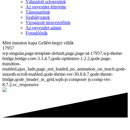
Választott szlogenünk
Az egyesület létrejötte
Támogatóink
Szabályzatok
Vizsgázott túravezetőink
Az egyesület adatai
Fogadóórák
Mini maraton kupa Gellért-hegyi villák
17957
wp-singular,page-template-default,page,page-id-17957,wp-theme-
bridge,bridge-core-3.3.4.7,qode-optimizer-1.2.2,qode-page-
transition-
enabled,ajax_fade,page_not_loaded,,no_animation_on_touch,qode-
smooth-scroll-enabled,qode-theme-ver-30.8.8.7,qode-theme-
bridge,qode_header_in_grid,wpb-js-composer js-comp-ver-
8.7.2,vc_responsive