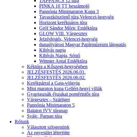
TAPPANCS 12 túra
PINKA 10 TT beszámoló
Pannónia Minimaraton Kupa 3
Tavaszköszöntő túra,Velencei-hegység
Horizont kerékpáros túra
Gróf Sándor Móric Emléktúra
GLOW VIII. Várgesztes
Jelzésfestés, Velencei-hegység
dunaújvárosi Magyar Papírmúzeum látogatás
Kihívás napja
Kihívás Napja, Sóstó
Wittmer Antal Emléktúra
Kéktúra a Kőszegi-hegységben
JELZÉSFESTÉS 2026.06.01.
JELZÉSFESTÉS 2026.06.02.
Kerékpárral a Gaja-völgyig
Mini maraton kupa Gellért-hegyi villák
Gyapjaszsák éjszakai pontérintős túra
Várgesztes – Szárliget
Pannónia Minimaraton 5
Balaton IVV túranap
Svájc, Parpan túra
Rólunk
Választott szlogenünk
Az egyesület létrejötte