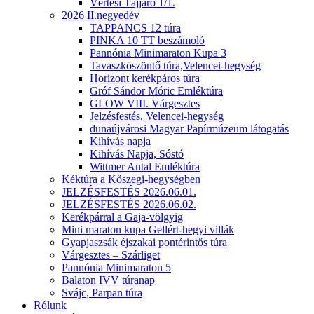
Vértesi Tájjáró 1/1.
2026 II.negyedév
TAPPANCS 12 túra
PINKA 10 TT beszámoló
Pannónia Minimaraton Kupa 3
Tavaszköszöntő túra,Velencei-hegység
Horizont kerékpáros túra
Gróf Sándor Móric Emléktúra
GLOW VIII. Várgesztes
Jelzésfestés, Velencei-hegység
dunaújvárosi Magyar Papírmúzeum látogatás
Kihívás napja
Kihívás Napja, Sóstó
Wittmer Antal Emléktúra
Kéktúra a Kőszegi-hegységben
JELZÉSFESTÉS 2026.06.01.
JELZÉSFESTÉS 2026.06.02.
Kerékpárral a Gaja-völgyig
Mini maraton kupa Gellért-hegyi villák
Gyapjaszsák éjszakai pontérintős túra
Várgesztes – Szárliget
Pannónia Minimaraton 5
Balaton IVV túranap
Svájc, Parpan túra
Rólunk