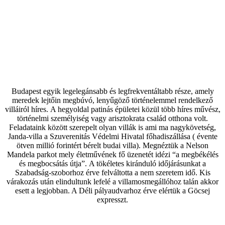
Budapest egyik legelegánsabb és legfrekventáltabb része, amely
meredek lejtőin megbúvó, lenyűgöző történelemmel rendelkező
villáiról híres. A hegyoldal patinás épületei közül több híres művész,
történelmi személyiség vagy arisztokrata család otthona volt.
Feladataink között szerepelt olyan villák is ami ma nagykövetség,
Janda-villa a Szuverenitás Védelmi Hivatal főhadiszállása ( évente
ötven millió forintért bérelt budai villa). Megnéztük a Nelson
Mandela parkot mely életművének fő üzenetét idézi “a megbékélés
és megbocsátás útja”. A tökéletes kiránduló időjárásunkat a
Szabadság-szoborhoz érve felváltotta a nem szeretem idő. Kis
várakozás után elindultunk lefelé a villamosmegállóhoz talán akkor
esett a legjobban. A Déli pályaudvarhoz érve elértük a Göcsej
expresszt.