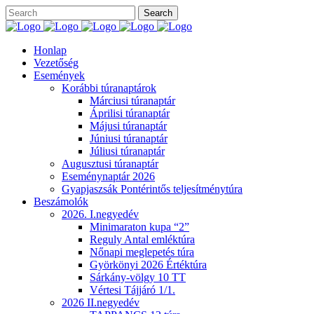
Honlap
Vezetőség
Események
Korábbi túranaptárok
Márciusi túranaptár
Áprilisi túranaptár
Májusi túranaptár
Júniusi túranaptár
Júliusi túranaptár
Augusztusi túranaptár
Eseménynaptár 2026
Gyapjaszsák Pontérintős teljesítménytúra
Beszámolók
2026. I.negyedév
Minimaraton kupa “2”
Reguly Antal emléktúra
Nőnapi meglepetés túra
Györkönyi 2026 Értéktúra
Sárkány-völgy 10 TT
Vértesi Tájjáró 1/1.
2026 II.negyedév