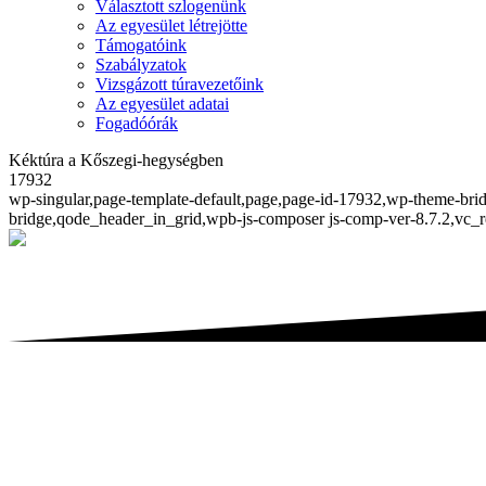
Választott szlogenünk
Az egyesület létrejötte
Támogatóink
Szabályzatok
Vizsgázott túravezetőink
Az egyesület adatai
Fogadóórák
Kéktúra a Kőszegi-hegységben
17932
wp-singular,page-template-default,page,page-id-17932,wp-theme-brid
bridge,qode_header_in_grid,wpb-js-composer js-comp-ver-8.7.2,vc_