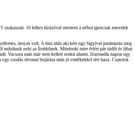
T szakaszait. 10 lelkes túrázóval mentem a néhol igencsak meredek
lemes, árnyas volt. A túra után aki kért egy fagyival jutalmazta meg
indultunk neki az Írottkőnek. Mindenki mire felért pár tüdőt és lábat
radt. Vacsora után már nem kellett senkit altatni. Harmadik napon egy
s egy csodás útvonal bejárása után jó emlékekkel tért haza. Csatolok
.