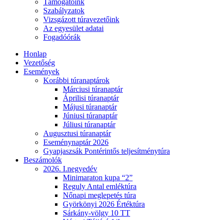
Támogatóink
Szabályzatok
Vizsgázott túravezetőink
Az egyesület adatai
Fogadóórák
Honlap
Vezetőség
Események
Korábbi túranaptárok
Márciusi túranaptár
Áprilisi túranaptár
Májusi túranaptár
Júniusi túranaptár
Júliusi túranaptár
Augusztusi túranaptár
Eseménynaptár 2026
Gyapjaszsák Pontérintős teljesítménytúra
Beszámolók
2026. I.negyedév
Minimaraton kupa “2”
Reguly Antal emléktúra
Nőnapi meglepetés túra
Györkönyi 2026 Értéktúra
Sárkány-völgy 10 TT