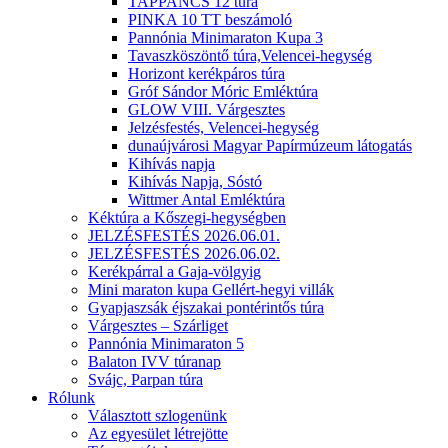
TAPPANCS 12 túra
PINKA 10 TT beszámoló
Pannónia Minimaraton Kupa 3
Tavaszköszöntő túra,Velencei-hegység
Horizont kerékpáros túra
Gróf Sándor Móric Emléktúra
GLOW VIII. Várgesztes
Jelzésfestés, Velencei-hegység
dunaújvárosi Magyar Papírmúzeum látogatás
Kihívás napja
Kihívás Napja, Sóstó
Wittmer Antal Emléktúra
Kéktúra a Kőszegi-hegységben
JELZÉSFESTÉS 2026.06.01.
JELZÉSFESTÉS 2026.06.02.
Kerékpárral a Gaja-völgyig
Mini maraton kupa Gellért-hegyi villák
Gyapjaszsák éjszakai pontérintős túra
Várgesztes – Szárliget
Pannónia Minimaraton 5
Balaton IVV túranap
Svájc, Parpan túra
Rólunk
Választott szlogenünk
Az egyesület létrejötte