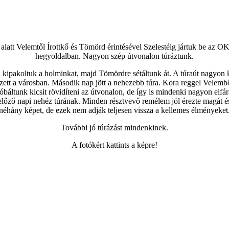
att Velemtől Írottkő és Tömörd érintésével Szelestéig jártuk be az OK
hegyoldalban. Nagyon szép útvonalon túráztunk.
ipakoltuk a holminkat, majd Tömördre sétáltunk át. A túraút nagyon kel
tt a városban. Második nap jött a nehezebb túra. Kora reggel Velemből 
róbáltunk kicsit rövidíteni az útvonalon, de így is mindenki nagyon elfá
 előző napi nehéz túrának. Minden résztvevő remélem jól érezte magát é
néhány képet, de ezek nem adják teljesen vissza a kellemes élményeket
További jó túrázást mindenkinek.
A fotókért kattints a képre!