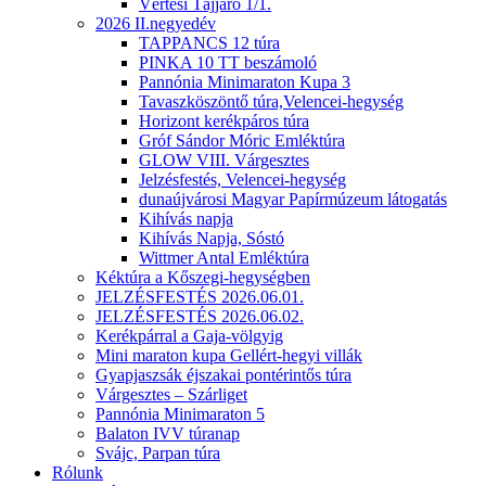
Vértesi Tájjáró 1/1.
2026 II.negyedév
TAPPANCS 12 túra
PINKA 10 TT beszámoló
Pannónia Minimaraton Kupa 3
Tavaszköszöntő túra,Velencei-hegység
Horizont kerékpáros túra
Gróf Sándor Móric Emléktúra
GLOW VIII. Várgesztes
Jelzésfestés, Velencei-hegység
dunaújvárosi Magyar Papírmúzeum látogatás
Kihívás napja
Kihívás Napja, Sóstó
Wittmer Antal Emléktúra
Kéktúra a Kőszegi-hegységben
JELZÉSFESTÉS 2026.06.01.
JELZÉSFESTÉS 2026.06.02.
Kerékpárral a Gaja-völgyig
Mini maraton kupa Gellért-hegyi villák
Gyapjaszsák éjszakai pontérintős túra
Várgesztes – Szárliget
Pannónia Minimaraton 5
Balaton IVV túranap
Svájc, Parpan túra
Rólunk