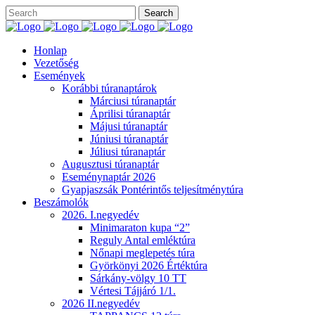
Honlap
Vezetőség
Események
Korábbi túranaptárok
Márciusi túranaptár
Áprilisi túranaptár
Májusi túranaptár
Júniusi túranaptár
Júliusi túranaptár
Augusztusi túranaptár
Eseménynaptár 2026
Gyapjaszsák Pontérintős teljesítménytúra
Beszámolók
2026. I.negyedév
Minimaraton kupa “2”
Reguly Antal emléktúra
Nőnapi meglepetés túra
Györkönyi 2026 Értéktúra
Sárkány-völgy 10 TT
Vértesi Tájjáró 1/1.
2026 II.negyedév