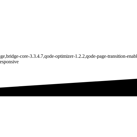
ge,bridge-core-3.3.4.7,qode-optimizer-1.2.2,qode-page-transition-ena
responsive