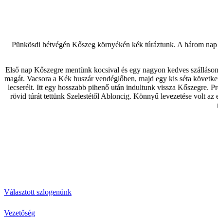
Pünkösdi hétvégén Kőszeg környékén kék túráztunk. A három nap al
Első nap Kőszegre mentünk kocsival és egy nagyon kedves szálláson k
magát. Vacsora a Kék huszár vendéglőben, majd egy kis séta következe
lecserélt. Itt egy hosszabb pihenő után indultunk vissza Kőszegre. P
rövid túrát tettünk Szelestétől Abloncig. Könnyű levezetése volt az
Választott szlogenünk
Vezetőség