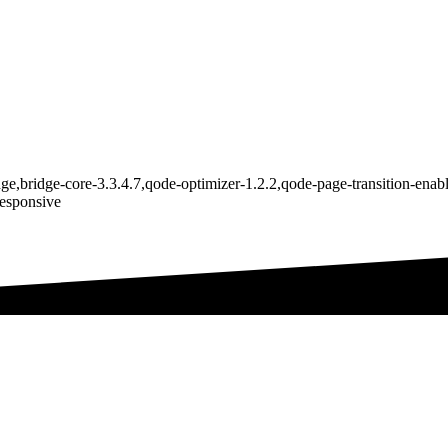
ge,bridge-core-3.3.4.7,qode-optimizer-1.2.2,qode-page-transition-ena
responsive