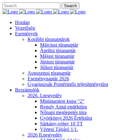
Honlap
Vezetőség
Események
Korábbi túranaptárok
Márciusi túranaptár
Áprilisi túranaptár
Májusi túranaptár
Júniusi túranaptár
Júliusi túranaptár
Augusztusi túranaptár
Eseménynaptár 2026
Gyapjaszsák Pontérintős teljesítménytúra
Beszámolók
2026. I.negyedév
Minimaraton kupa “2”
Reguly Antal emléktúra
Nőnapi meglepetés túra
Györkönyi 2026 Értéktúra
Sárkány-völgy 10 TT
Vértesi Tájjáró 1/1.
2026 II.negyedév