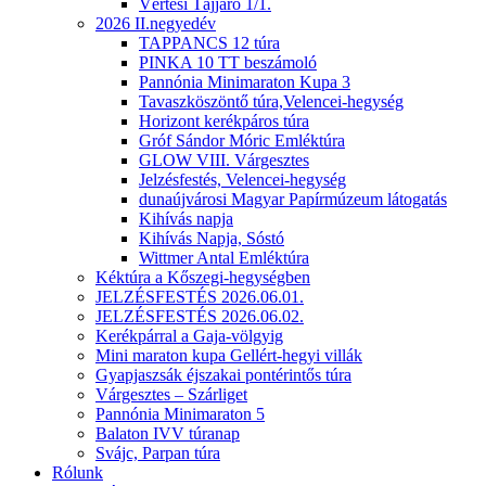
Vértesi Tájjáró 1/1.
2026 II.negyedév
TAPPANCS 12 túra
PINKA 10 TT beszámoló
Pannónia Minimaraton Kupa 3
Tavaszköszöntő túra,Velencei-hegység
Horizont kerékpáros túra
Gróf Sándor Móric Emléktúra
GLOW VIII. Várgesztes
Jelzésfestés, Velencei-hegység
dunaújvárosi Magyar Papírmúzeum látogatás
Kihívás napja
Kihívás Napja, Sóstó
Wittmer Antal Emléktúra
Kéktúra a Kőszegi-hegységben
JELZÉSFESTÉS 2026.06.01.
JELZÉSFESTÉS 2026.06.02.
Kerékpárral a Gaja-völgyig
Mini maraton kupa Gellért-hegyi villák
Gyapjaszsák éjszakai pontérintős túra
Várgesztes – Szárliget
Pannónia Minimaraton 5
Balaton IVV túranap
Svájc, Parpan túra
Rólunk