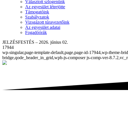
Választott szlogenünk
Az egyesület létrejötte
Támogatóink
Szabályzatok
Vizsgázott túravezetőink
Az egyesület adatai
Fogadóórák
JELZÉSFESTÉS – 2026. június 02.
17944
wp-singular,page-template-default,page,page-id-17944,wp-theme-brid
bridge,qode_header_in_grid,wpb-js-composer js-comp-ver-8.7.2,vc_