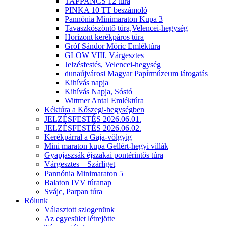
TAPPANCS 12 túra
PINKA 10 TT beszámoló
Pannónia Minimaraton Kupa 3
Tavaszköszöntő túra,Velencei-hegység
Horizont kerékpáros túra
Gróf Sándor Móric Emléktúra
GLOW VIII. Várgesztes
Jelzésfestés, Velencei-hegység
dunaújvárosi Magyar Papírmúzeum látogatás
Kihívás napja
Kihívás Napja, Sóstó
Wittmer Antal Emléktúra
Kéktúra a Kőszegi-hegységben
JELZÉSFESTÉS 2026.06.01.
JELZÉSFESTÉS 2026.06.02.
Kerékpárral a Gaja-völgyig
Mini maraton kupa Gellért-hegyi villák
Gyapjaszsák éjszakai pontérintős túra
Várgesztes – Szárliget
Pannónia Minimaraton 5
Balaton IVV túranap
Svájc, Parpan túra
Rólunk
Választott szlogenünk
Az egyesület létrejötte