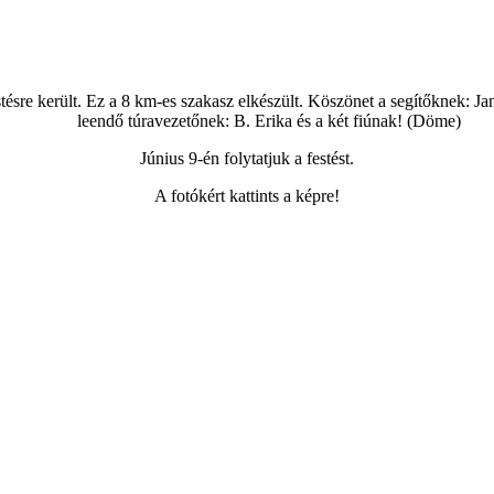
stésre került. Ez a 8 km-es szakasz elkészült. Köszönet a segítőknek: Ja
leendő túravezetőnek: B. Erika és a két fiúnak! (Döme)
Június 9-én folytatjuk a festést.
A fotókért kattints a képre!