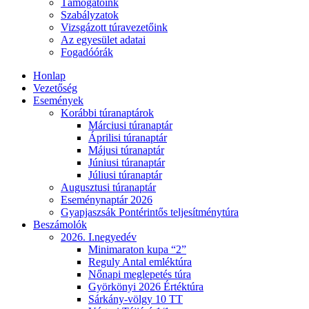
Támogatóink
Szabályzatok
Vizsgázott túravezetőink
Az egyesület adatai
Fogadóórák
Honlap
Vezetőség
Események
Korábbi túranaptárok
Márciusi túranaptár
Áprilisi túranaptár
Májusi túranaptár
Júniusi túranaptár
Júliusi túranaptár
Augusztusi túranaptár
Eseménynaptár 2026
Gyapjaszsák Pontérintős teljesítménytúra
Beszámolók
2026. I.negyedév
Minimaraton kupa “2”
Reguly Antal emléktúra
Nőnapi meglepetés túra
Györkönyi 2026 Értéktúra
Sárkány-völgy 10 TT