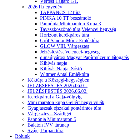
Vértesi Tájjáró 1/1.
2026 II.negyedév
TAPPANCS 12 túra
PINKA 10 TT beszámoló
Pannónia Minimaraton Kupa 3
Tavaszköszöntő túra,Velencei-hegység
Horizont kerékpáros túra
Gróf Sándor Móric Emléktúra
GLOW VIII. Várgesztes
Jelzésfestés, Velencei-hegység
dunaújvárosi Magyar Papírmúzeum látogatás
Kihívás napja
Kihívás Napja, Sóstó
Wittmer Antal Emléktúra
Kéktúra a Kőszegi-hegységben
JELZÉSFESTÉS 2026.06.01.
JELZÉSFESTÉS 2026.06.02.
Kerékpárral a Gaja-völgyig
Mini maraton kupa Gellért-hegyi villák
Gyapjaszsák éjszakai pontérintős túra
Várgesztes – Szárliget
Pannónia Minimaraton 5
Balaton IVV túranap
Svájc, Parpan túra
Rólunk