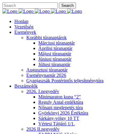
Honlap
Vezetőség
Események
Korábbi túranaptárok
Márciusi túranaptár
Áprilisi túranaptár
Májusi túranaptár
Júniusi túranaptár
Júliusi túranaptár
Augusztusi túranaptár
Eseménynaptár 2026
Gyapjaszsák Pontérintős teljesítménytúra
Beszámolók
2026. I.negyedév
Minimaraton kupa “2”
Reguly Antal emléktúra
Nőnapi meglepetés túra
Györkönyi 2026 Értéktúra
Sárkány-völgy 10 TT
Vértesi Tájjáró 1/1.
2026 II.negyedév