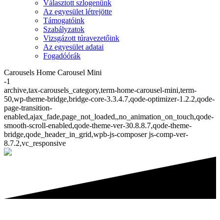
Választott szlogenünk
Az egyesület létrejötte
Támogatóink
Szabályzatok
Vizsgázott túravezetőink
Az egyesület adatai
Fogadóórák
Carousels Home Carousel Mini
-1
archive,tax-carousels_category,term-home-carousel-mini,term-
50,wp-theme-bridge,bridge-core-3.3.4.7,qode-optimizer-1.2.2,qode-
page-transition-
enabled,ajax_fade,page_not_loaded,,no_animation_on_touch,qode-
smooth-scroll-enabled,qode-theme-ver-30.8.8.7,qode-theme-
bridge,qode_header_in_grid,wpb-js-composer js-comp-ver-
8.7.2,vc_responsive