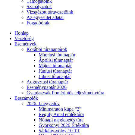
Támogatóink
Szabályzatok
Vizsgázott túravezetőink
Az egyesület adatai
Fogadóórák
Honlap
Vezetőség
Események
Korábbi túranaptárok
Márciusi túranaptár
Áprilisi túranaptár
Májusi túranaptár
Júniusi túranaptár
Júliusi túranaptár
Augusztusi túranaptár
Eseménynaptár 2026
Gyapjaszsák Pontérintős teljesítménytúra
Beszámolók
2026. I.negyedév
Minimaraton kupa “2”
Reguly Antal emléktúra
Nőnapi meglepetés túra
Györkönyi 2026 Értéktúra
Sárkány-völgy 10 TT