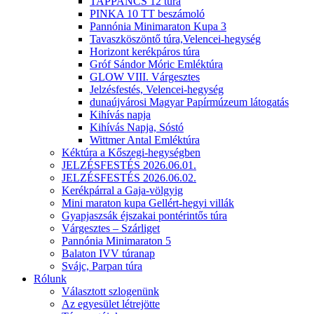
TAPPANCS 12 túra
PINKA 10 TT beszámoló
Pannónia Minimaraton Kupa 3
Tavaszköszöntő túra,Velencei-hegység
Horizont kerékpáros túra
Gróf Sándor Móric Emléktúra
GLOW VIII. Várgesztes
Jelzésfestés, Velencei-hegység
dunaújvárosi Magyar Papírmúzeum látogatás
Kihívás napja
Kihívás Napja, Sóstó
Wittmer Antal Emléktúra
Kéktúra a Kőszegi-hegységben
JELZÉSFESTÉS 2026.06.01.
JELZÉSFESTÉS 2026.06.02.
Kerékpárral a Gaja-völgyig
Mini maraton kupa Gellért-hegyi villák
Gyapjaszsák éjszakai pontérintős túra
Várgesztes – Szárliget
Pannónia Minimaraton 5
Balaton IVV túranap
Svájc, Parpan túra
Rólunk
Választott szlogenünk
Az egyesület létrejötte