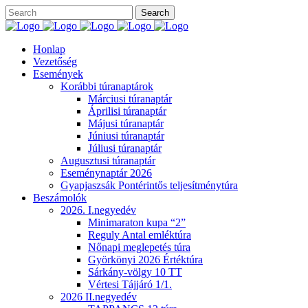
Honlap
Vezetőség
Események
Korábbi túranaptárok
Márciusi túranaptár
Áprilisi túranaptár
Májusi túranaptár
Júniusi túranaptár
Júliusi túranaptár
Augusztusi túranaptár
Eseménynaptár 2026
Gyapjaszsák Pontérintős teljesítménytúra
Beszámolók
2026. I.negyedév
Minimaraton kupa “2”
Reguly Antal emléktúra
Nőnapi meglepetés túra
Györkönyi 2026 Értéktúra
Sárkány-völgy 10 TT
Vértesi Tájjáró 1/1.
2026 II.negyedév