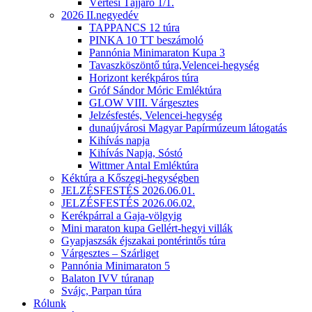
Vértesi Tájjáró 1/1.
2026 II.negyedév
TAPPANCS 12 túra
PINKA 10 TT beszámoló
Pannónia Minimaraton Kupa 3
Tavaszköszöntő túra,Velencei-hegység
Horizont kerékpáros túra
Gróf Sándor Móric Emléktúra
GLOW VIII. Várgesztes
Jelzésfestés, Velencei-hegység
dunaújvárosi Magyar Papírmúzeum látogatás
Kihívás napja
Kihívás Napja, Sóstó
Wittmer Antal Emléktúra
Kéktúra a Kőszegi-hegységben
JELZÉSFESTÉS 2026.06.01.
JELZÉSFESTÉS 2026.06.02.
Kerékpárral a Gaja-völgyig
Mini maraton kupa Gellért-hegyi villák
Gyapjaszsák éjszakai pontérintős túra
Várgesztes – Szárliget
Pannónia Minimaraton 5
Balaton IVV túranap
Svájc, Parpan túra
Rólunk