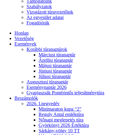
Támogatóink
Szabályzatok
Vizsgázott túravezetőink
Az egyesület adatai
Fogadóórák
Honlap
Vezetőség
Események
Korábbi túranaptárok
Márciusi túranaptár
Áprilisi túranaptár
Májusi túranaptár
Júniusi túranaptár
Júliusi túranaptár
Augusztusi túranaptár
Eseménynaptár 2026
Gyapjaszsák Pontérintős teljesítménytúra
Beszámolók
2026. I.negyedév
Minimaraton kupa “2”
Reguly Antal emléktúra
Nőnapi meglepetés túra
Györkönyi 2026 Értéktúra
Sárkány-völgy 10 TT