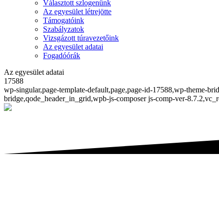
Választott szlogenünk
Az egyesület létrejötte
Támogatóink
Szabályzatok
Vizsgázott túravezetőink
Az egyesület adatai
Fogadóórák
Az egyesület adatai
17588
wp-singular,page-template-default,page,page-id-17588,wp-theme-brid
bridge,qode_header_in_grid,wpb-js-composer js-comp-ver-8.7.2,vc_