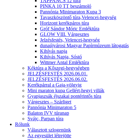
TAPPANCS 12 túra
PINKA 10 TT beszámoló
Pannónia Minimaraton Kupa 3
Tavaszköszöntő túra,Velencei-hegység
Horizont kerékpáros túra
Gróf Sándor Móric Emléktúra
GLOW VIII. Várgesztes
Jelzésfestés, Velencei-hegység
dunaújvárosi Magyar Papírmúzeum látogatás
Kihívás napja
Kihívás Napja, Sóstó
Wittmer Antal Emléktúra
Kéktúra a Kőszegi-hegységben
JELZÉSFESTÉS 2026.06.01.
JELZÉSFESTÉS 2026.06.02.
Kerékpárral a Gaja-völgyig
Mini maraton kupa Gellért-hegyi villák
Gyapjaszsák éjszakai pontérintős túra
Várgesztes – Szárliget
Pannónia Minimaraton 5
Balaton IVV túranap
Svájc, Parpan túra
Rólunk
Választott szlogenünk
Az egyesület létrejötte