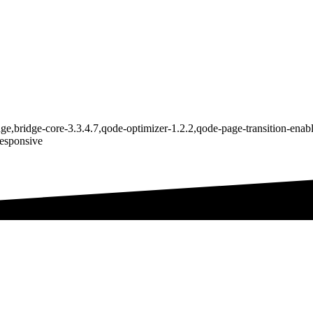
ge,bridge-core-3.3.4.7,qode-optimizer-1.2.2,qode-page-transition-ena
responsive