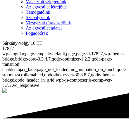
Választott szlogenünk
Az egyesület létrejötte
Támogatóink
Szabályzatok
Vizsgázott túravezetőink
Az egyesület adatai
Fogadóórák
Sárkány-völgy 10 TT
17827
wp-singular,page-template-default,page,page-id-17827,wp-theme-
bridge,bridge-core-3.3.4.7,qode-optimizer-1.2.2,qode-page-
transition-
enabled,ajax_fade,page_not_loaded,,no_animation_on_touch,qode-
smooth-scroll-enabled,qode-theme-ver-30.8.8.7,qode-theme-
bridge,qode_header_in_grid,wpb-js-composer js-comp-ver-
8.7.2,vc_responsive