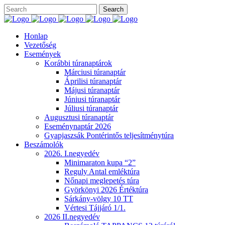
Honlap
Vezetőség
Események
Korábbi túranaptárok
Márciusi túranaptár
Áprilisi túranaptár
Májusi túranaptár
Júniusi túranaptár
Júliusi túranaptár
Augusztusi túranaptár
Eseménynaptár 2026
Gyapjaszsák Pontérintős teljesítménytúra
Beszámolók
2026. I.negyedév
Minimaraton kupa “2”
Reguly Antal emléktúra
Nőnapi meglepetés túra
Györkönyi 2026 Értéktúra
Sárkány-völgy 10 TT
Vértesi Tájjáró 1/1.
2026 II.negyedév