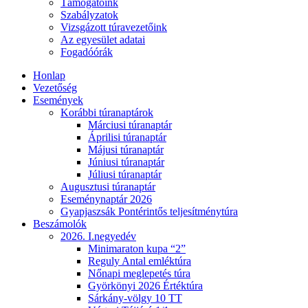
Támogatóink
Szabályzatok
Vizsgázott túravezetőink
Az egyesület adatai
Fogadóórák
Honlap
Vezetőség
Események
Korábbi túranaptárok
Márciusi túranaptár
Áprilisi túranaptár
Májusi túranaptár
Júniusi túranaptár
Júliusi túranaptár
Augusztusi túranaptár
Eseménynaptár 2026
Gyapjaszsák Pontérintős teljesítménytúra
Beszámolók
2026. I.negyedév
Minimaraton kupa “2”
Reguly Antal emléktúra
Nőnapi meglepetés túra
Györkönyi 2026 Értéktúra
Sárkány-völgy 10 TT