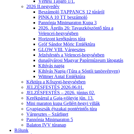
Vértesi Tájjáró 1/1.
2026 II.negyedév
Beszámoló TAPPANCS 12 túráról
PINKA 10 TT beszámoló
Pannónia Minimaraton Kupa 3
2026. Április 26: Tavaszköszöntő túra a
Velencei-hegységben
Horizont kerékpáros túra
Gróf Sándor Móric Emléktúra
GLOW VIII. Várgesztes
Jelzésfestés a Velencei-hegységben
dunaújvárosi Magyar Papírmúzeum látogatás
Kihívás napja
Kihívás Napja (Túra a Sóstói tanösvényen)
Wittmer Antal Emléktúra
Kéktúra a Kőszegi-hegységben
JELZÉSFESTÉS 2026.06.01.
JELZÉSFESTÉS – 2026. június 02.
Kerékpárral a Gaja-völgyig jún. 13.
Mini maraton kupa Gellért-hegyi villák
Gyapjaszsák éjszakai pontérintős túra
Várgesztes – Szárliget
Pannónia Minimaraton 5
Balaton IVV túranap
Rólunk