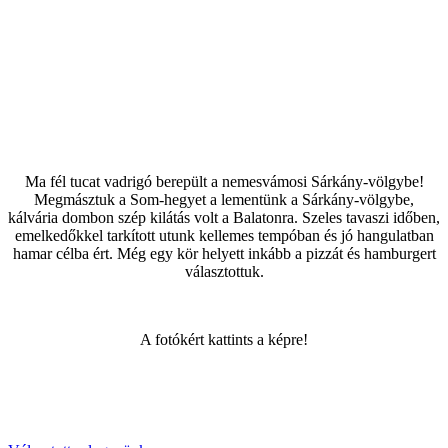
Ma fél tucat vadrigó berepült a nemesvámosi Sárkány-völgybe!
Megmásztuk a Som-hegyet a lementünk a Sárkány-völgybe,
kálvária dombon szép kilátás volt a Balatonra. Szeles tavaszi időben,
emelkedőkkel tarkított utunk kellemes tempóban és jó hangulatban
hamar célba ért. Még egy kör helyett inkább a pizzát és hamburgert
választottuk.
A fotókért kattints a képre!