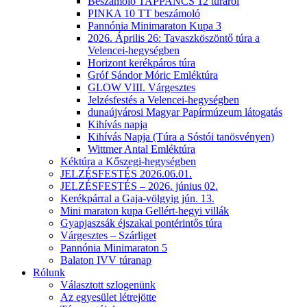
Beszámoló TAPPANCS 12 túráról
PINKA 10 TT beszámoló
Pannónia Minimaraton Kupa 3
2026. Április 26: Tavaszköszöntő túra a
Velencei-hegységben
Horizont kerékpáros túra
Gróf Sándor Móric Emléktúra
GLOW VIII. Várgesztes
Jelzésfestés a Velencei-hegységben
dunaújvárosi Magyar Papírmúzeum látogatás
Kihívás napja
Kihívás Napja (Túra a Sóstói tanösvényen)
Wittmer Antal Emléktúra
Kéktúra a Kőszegi-hegységben
JELZÉSFESTÉS 2026.06.01.
JELZÉSFESTÉS – 2026. június 02.
Kerékpárral a Gaja-völgyig jún. 13.
Mini maraton kupa Gellért-hegyi villák
Gyapjaszsák éjszakai pontérintős túra
Várgesztes – Szárliget
Pannónia Minimaraton 5
Balaton IVV túranap
Rólunk
Választott szlogenünk
Az egyesület létrejötte